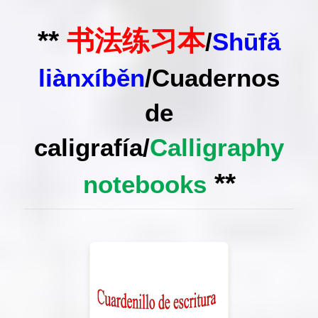
**
书法练习本
/
Shūfǎ
liànxíběn
/
Cuadernos
de
caligrafía
/
Calligraphy
**
notebooks