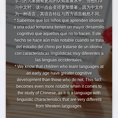
学习的儿童拥有更高的认知发展水平。当他们学
习中文时，这一点会变得更加显著，因为中文作
为一种语言，其语言特征与西方语言截然不同。
* Sabemos que los niños que aprenden idiomas
a una edad temprana tienen un mayor desarrollo
cognitivo que aquellos que no lo hacen. Este
hecho se hace aún más notable cuando se trata
del estudio del chino por tratarse de un idioma
con características lingüísticas muy diferentes a
las lenguas occidentales.
* We know that children who learn languages at
an early age have greater cognitive
development than those who do not. This fact
becomes even more notable when it comes to
the study of Chinese, as it is a language with
linguistic characteristics that are very different
from Western languages.