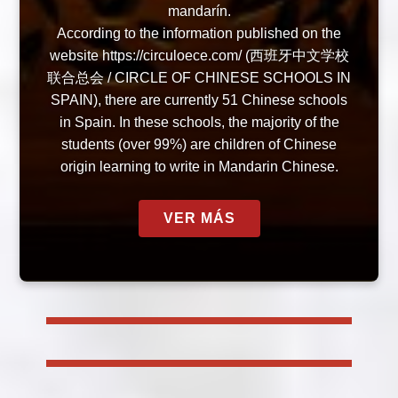
mandarín.
According to the information published on the
website https://circuloece.com/ (西班牙中文学校
联合总会 / CIRCLE OF CHINESE SCHOOLS IN
SPAIN), there are currently 51 Chinese schools
in Spain. In these schools, the majority of the
students (over 99%) are children of Chinese
origin learning to write in Mandarin Chinese.
VER MÁS