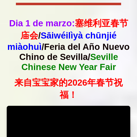
Dia 1 de marzo:
塞维利亚春节
庙会
/
Sāiwéilìyà chūnjié
miàohuì
/Feria del Año Nuevo
Chino de Sevilla/
Seville
Chinese New Year Fair
来自宝宝家的2026年春节祝
福！