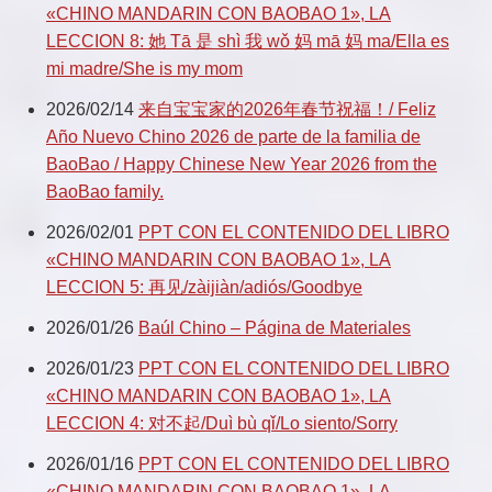
«CHINO MANDARIN CON BAOBAO 1», LA
LECCION 8: 她 Tā 是 shì 我 wǒ 妈 mā 妈 ma/Ella es
mi madre/She is my mom
2026/02/14
来自宝宝家的2026年春节祝福！/ Feliz
Año Nuevo Chino 2026 de parte de la familia de
BaoBao / Happy Chinese New Year 2026 from the
BaoBao family.
2026/02/01
PPT CON EL CONTENIDO DEL LIBRO
«CHINO MANDARIN CON BAOBAO 1», LA
LECCION 5: 再见/zàijiàn/adiós/Goodbye
2026/01/26
Baúl Chino – Página de Materiales
2026/01/23
PPT CON EL CONTENIDO DEL LIBRO
«CHINO MANDARIN CON BAOBAO 1», LA
LECCION 4: 对不起/Duì bù qǐ/Lo siento/Sorry
2026/01/16
PPT CON EL CONTENIDO DEL LIBRO
«CHINO MANDARIN CON BAOBAO 1», LA