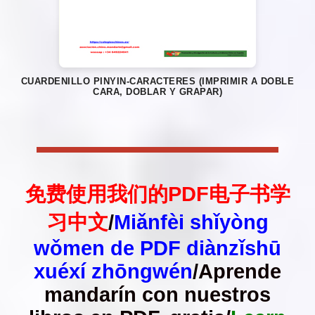
CUARDENILLO PINYIN-CARACTERES (IMPRIMIR A DOBLE
CARA, DOBLAR Y GRAPAR)
免费使用我们的PDF电子书学
习中文
/
Miǎnfèi shǐyòng
wǒmen de PDF diànzǐshū
xuéxí zhōngwén
/Aprende
mandarín con nuestros