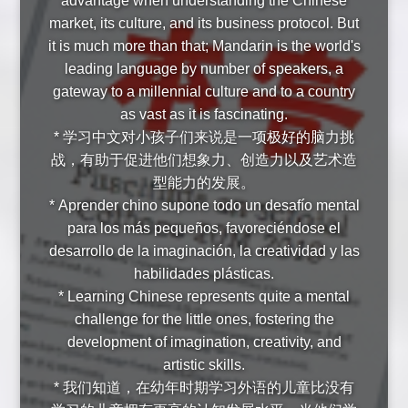
advantage when understanding the Chinese
market, its culture, and its business protocol. But
it is much more than that; Mandarin is the world's
leading language by number of speakers, a
gateway to a millennial culture and to a country
as vast as it is fascinating.
* 学习中文对小孩子们来说是一项极好的脑力挑
战，有助于促进他们想象力、创造力以及艺术造
型能力的发展。
* Aprender chino supone todo un desafío mental
para los más pequeños, favoreciéndose el
desarrollo de la imaginación, la creatividad y las
habilidades plásticas.
* Learning Chinese represents quite a mental
challenge for the little ones, fostering the
development of imagination, creativity, and
artistic skills.
* 我们知道，在幼年时期学习外语的儿童比没有