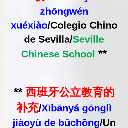
zhōngwén
xuéxiào
/
Colegio Chino
de Sevilla
/
Seville
**
Chinese School
**
西班牙公立教育的
补充
/
Xībānyá gōnglì
jiàoyù de bǔchōng
/
Un