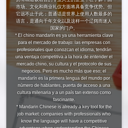
市场、文化和商业礼仪方面将具备竞争优势。但
它远不止于此；普通话是世界上使用人数最多的
语言，是通向千年文化以及这样一个辽阔而迷人
国家的门户。
* El chino mandarín es ya una herramienta clave
para el mercado de trabajo: las empresas con
profesionales que conozcan el idioma, tendrán
una ventaja competitiva a la hora de entender el
mercado chino, su cultura y el protocolo de sus
negocios. Pero es mucho más que eso; el
mandarín es la primera lengua del mundo por
número de hablantes, puerta de acceso a una
cultura milenaria y a un país tan extenso como
fascinante.
* Mandarin Chinese is already a key tool for the
job market: companies with professionals who
know the language will have a competitive