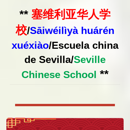
**
塞维利亚华人学
校
/
Sāiwéilìyà huárén
xuéxiào
/
Escuela china
de Sevilla
/
Seville
**
Chinese School